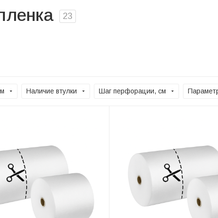
пленка
23
см
Наличие втулки
Шаг перфорации, см
Параметр