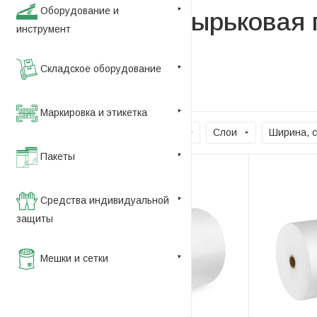
Оборудование и
Воздушно-пузырьковая 
инструмент
Складское оборудование
По умолчанию (убывание)
Маркировка и этикетка
Цена
Плотность, г/м2
Слои
Ширина, 
Пакеты
Средства индивидуальной
защиты
Мешки и сетки