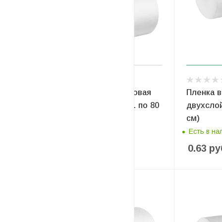
Пленка воздушно-пузырьковая
Пленка 
двухслойная 2*55*160 (рез. по 80
двухслой
см)
см)
Есть в наличии
Есть в на
0.70
руб
/м2
0.63
ру