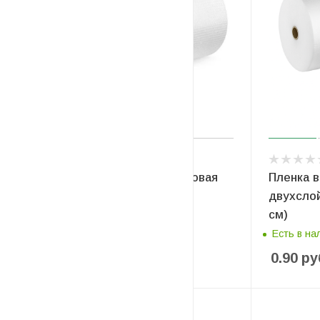
Пленка воздушно-пузырьковая
Пленка 
двухслойная 2*45*120
двухслой
см)
Есть в наличии
Есть в на
0.56
руб
/м2
0.90
ру