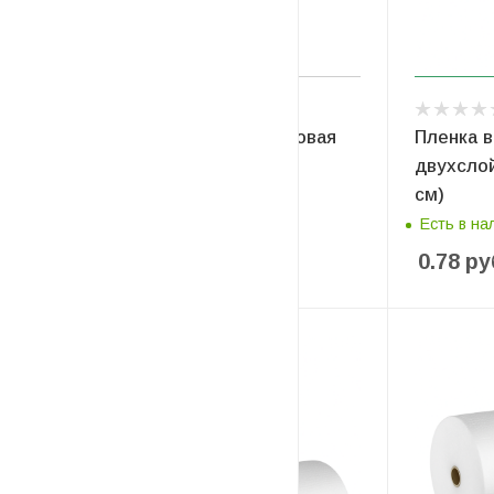
Пленка воздушно-пузырьковая
Пленка 
двухслойная 2*45*160
двухслой
см)
Есть в наличии
Есть в на
0.56
руб
/м2
0.78
ру