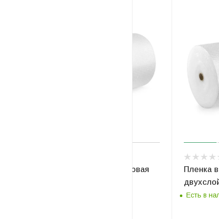
СОВЕТУЕМ
Пленка воздушно-пузырьковая
Пленка 
трехслойная 3*55*120
двухслой
Есть в наличии
Есть в на
0.66
руб
/м2