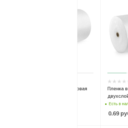
Пленка воздушно-пузырьковая
Пленка 
двухслойная 2*90*120
двухслой
Есть в наличии
Есть в на
1.11
руб
/м2
0.69
ру