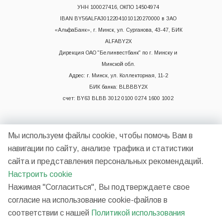
УНН 100027416, ОКПО 14504974
IBAN BY56ALFA30122041010120270000 в ЗАО
«АльфаБанк», г. Минск, ул. Сурганова, 43-47, БИК
ALFABY2X
Дирекция ОАО "Белинвестбанк" по г. Минску и
Минской обл.
Адрес: г. Минск, ул. Коллекторная, 11-2
БИК банка: BLBBBY2X
счет: BY63 BLBB 3012 0100 0274 1600 1002
Мы используем файлы cookie, чтобы помочь Вам в
навигации по сайту, анализе трафика и статистики
сайта и представления персональных рекомендаций.
Настроить cookie
2026 © НП ООО "Синергия"
Нажимая "Согласиться", Вы подтверждаете свое
согласие на использование cookie-файлов в
соответствии с нашей
Политикой использования
Разработано в