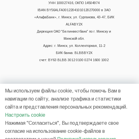
УНН 100027416, ОКПО 14504974
IBAN BY56ALFA30122041010120270000 в ЗАО
«АльфаБанк», г. Минск, ул. Сурганова, 43-47, БИК
ALFABY2X
Дирекция ОАО "Белинвестбанк" по г. Минску и
Минской обл.
Адрес: г. Минск, ул. Коллекторная, 11-2
БИК банка: BLBBBY2X
счет: BY63 BLBB 3012 0100 0274 1600 1002
Мы используем файлы cookie, чтобы помочь Вам в
навигации по сайту, анализе трафика и статистики
сайта и представления персональных рекомендаций.
2026 © НП ООО "Синергия"
Настроить cookie
Нажимая "Согласиться", Вы подтверждаете свое
согласие на использование cookie-файлов в
Разработано в