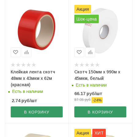
Акция
Шок-цена
Клейкая лента скотч
Скотч 150мм х 990м х
48мм х 43мкм х 62м
45мкм, белый
(красная)
Есть в наличии
Есть в наличии
66.17
руб
/шт
87.06
руб
2.74
руб
/шт
-
24
%
В КОРЗИНУ
В КОРЗИНУ
Акция
ХИТ