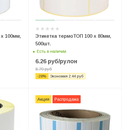
x 100мм,
Этикетка термоТОП 100 x 80мм,
500шт.
Есть в наличии
6.26
руб
/рулон
8.70
руб
-
28
%
Экономия
2.44
руб
Акция
Распродажа