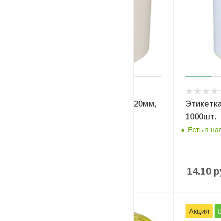
Этикетка термоЭКО 75 x 120мм,
Этикетк
300шт.
1000шт.
Есть в наличии
Есть в на
7.44
руб
/рулон
14.10
р
Акция
Распродажа
Акция