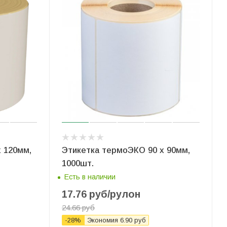
 120мм,
Этикетка термоЭКО 90 x 90мм,
1000шт.
Есть в наличии
17.76
руб
/рулон
24.66
руб
-
28
%
Экономия
6.90
руб