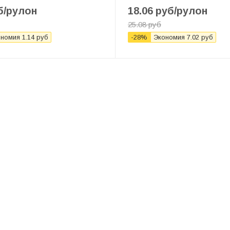
б
/рулон
18.06
руб
/рулон
25.08
руб
ономия
1.14
руб
-
28
%
Экономия
7.02
руб