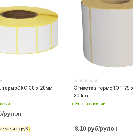
а термоЭКО 30 x 20мм,
Этикетка термоТОП 75 x
300шт.
личии
Есть в наличии
б
/рулон
8.10
руб
/рулон
ономия
4.19
руб