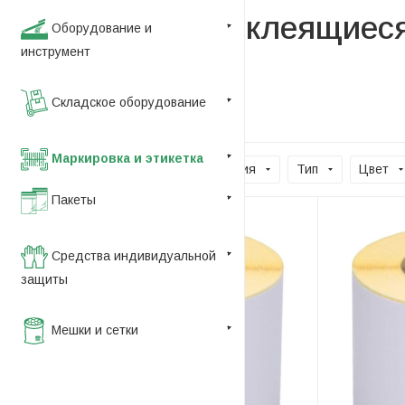
Этикетки самоклеящиес
Оборудование и
инструмент
Складское оборудование
По умолчанию (убывание)
Маркировка и этикетка
Цена
Наши предложения
Тип
Цвет
Пакеты
Средства индивидуальной
защиты
Мешки и сетки