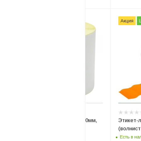
Акция
Этикетка термоЭКО 58 x 60мм,
Этикет-л
500шт.
(волнист
Есть в наличии
Есть в на