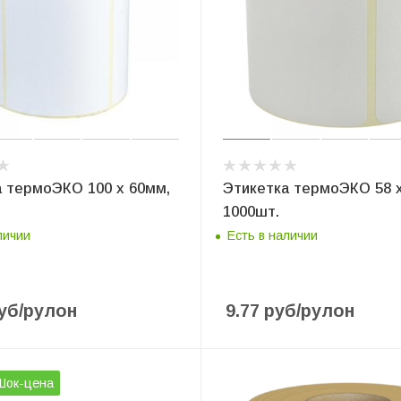
а термоЭКО 100 x 60мм,
Этикетка термоЭКО 58 x
1000шт.
личии
Есть в наличии
уб
/рулон
9.77
руб
/рулон
Шок-цена