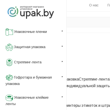
О нас
Г
Упаковочные пленки
Главная
Защитная упаковка
—
Каталог
Стреппинг-лента
—
Маркировка и этикетка
Гофротара и бумажная
Упаковочные пленки
Защитная упаковка
Стреппинг-лента
упаковка
оборудование
Пакеты
Средства индивидуальной защит
—
Упаковочные клейкие
Этикетки самоклеящиеся
ленты
Маркировочное оборудование
Принтеры этикеток и штр