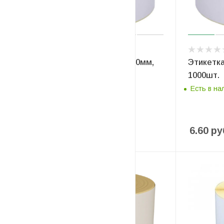
Этикетка термоЭКО 58 x 40мм,
Этикетк
500шт.
1000шт.
Есть в наличии
Есть в на
3.41
руб
/рулон
6.60
ру