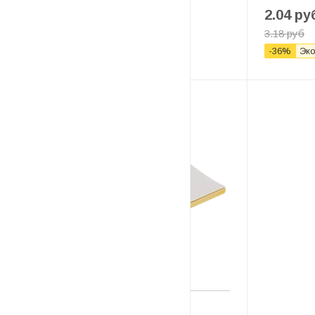
2.04
ру
3.18
руб
5.04
руб
/рулон
-
36
%
Эк