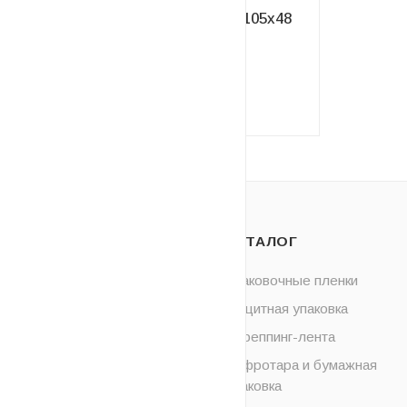
Этикетки самоклеящиеся 105х48
мм/12 шт. на листе А4
Под заказ
Цену уточняйте
О НАС
КАТАЛОГ
ОПЛАТА
Упаковочные пленки
Защитная упаковка
ДОСТАВКА
Стреппинг-лента
НОВОСТИ
Гофротара и бумажная
упаковка
КОНТАКТЫ