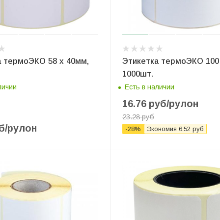
а термоЭКО 58 x 40мм,
Этикетка термоЭКО 100 
1000шт.
личии
Есть в наличии
16.76
руб
/рулон
23.28
руб
б
/рулон
-
28
%
Экономия
6.52
руб