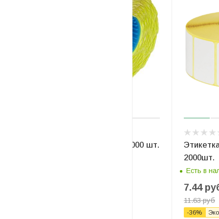
Этикет-лента 26 x 16мм, 1000 шт.
Этикетк
(волнистая; желтая)
2000шт.
Есть в наличии
Есть в на
2.23
руб
/рулон
7.44
ру
3.18
руб
11.63
руб
-
30
%
Экономия
0.95
руб
-
36
%
Эк