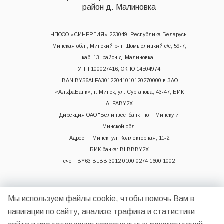
район д. Малиновка
НПООО «СИНЕРГИЯ» 223049, Республика Беларусь,
Минская обл., Минский р-н, Щомыслицкий с/с, 59-7,
каб. 13, район д. Малиновка.
УНН 100027416, ОКПО 14504974
IBAN BY56ALFA30122041010120270000 в ЗАО
«АльфаБанк», г. Минск, ул. Сурганова, 43-47, БИК
ALFABY2X
Дирекция ОАО "Белинвестбанк" по г. Минску и
Минской обл.
Адрес: г. Минск, ул. Коллекторная, 11-2
БИК банка: BLBBBY2X
счет: BY63 BLBB 3012 0100 0274 1600 1002
Мы используем файлы cookie, чтобы помочь Вам в
навигации по сайту, анализе трафика и статистики