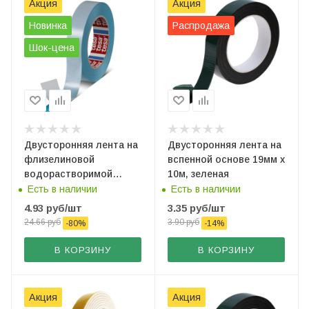
Акция
Акция
Новинка
Распродажа
Шок-цена
Двустоpонняя лента на
Двустоpонняя лента на
флизелиновой
вспенной основе 19мм х
водорастворимой
10м, зеленая
основе 25мм х 50м,
Есть в наличии
Есть в наличии
голубая, TESAFIX
4.93
руб
/шт
3.35
руб
/шт
24.66
руб
3.90
руб
-
80
%
-
14
%
В КОРЗИНУ
В КОРЗИНУ
Акция
Акция