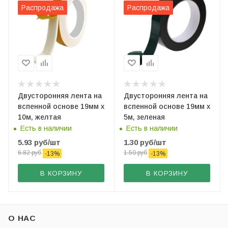
Распродажа
Распродажа
Двустоpонняя лента на
Двустоpонняя лента на
вспенной основе 19мм х
вспенной основе 19мм х
10м, желтая
5м, зеленая
Есть в наличии
Есть в наличии
5.93
руб
/шт
1.30
руб
/шт
6.82
руб
1.50
руб
-
13
%
-
13
%
В КОРЗИНУ
В КОРЗИНУ
О НАС