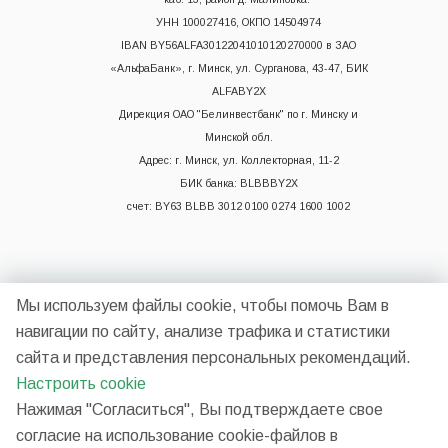
УНН 100027416, ОКПО 14504974
IBAN BY56ALFA30122041010120270000 в ЗАО
«АльфаБанк», г. Минск, ул. Сурганова, 43-47, БИК
ALFABY2X
Дирекция ОАО "Белинвестбанк" по г. Минску и
Минской обл.
Адрес: г. Минск, ул. Коллекторная, 11-2
БИК банка: BLBBBY2X
счет: BY63 BLBB 3012 0100 0274 1600 1002
Мы используем файлы cookie, чтобы помочь Вам в
навигации по сайту, анализе трафика и статистики
сайта и представления персональных рекомендаций.
2026 © НП ООО "Синергия"
Настроить cookie
Нажимая "Согласиться", Вы подтверждаете свое
согласие на использование cookie-файлов в
Разработано в