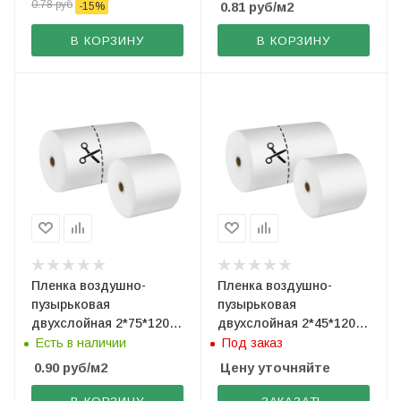
0.78
руб
0.81
руб
/м2
-
15
%
В КОРЗИНУ
В КОРЗИНУ
Пленка воздушно-
Пленка воздушно-
пузырьковая
пузырьковая
двухслойная 2*75*120
двухслойная 2*45*120
(рез. по 60 см)
(рез. по 60 см)
Есть в наличии
Под заказ
0.90
руб
/м2
Цену уточняйте