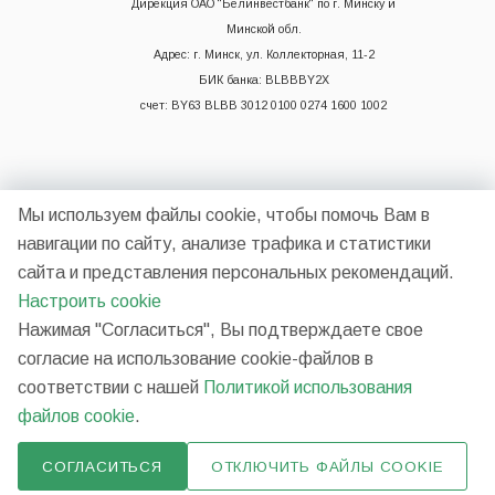
Дирекция ОАО "Белинвестбанк" по г. Минску и
Минской обл.
Адрес: г. Минск, ул. Коллекторная, 11-2
БИК банка: BLBBBY2X
счет: BY63 BLBB 3012 0100 0274 1600 1002
Мы используем файлы cookie, чтобы помочь Вам в
навигации по сайту, анализе трафика и статистики
сайта и представления персональных рекомендаций.
2026 © НП ООО "Синергия"
Настроить cookie
Нажимая "Согласиться", Вы подтверждаете свое
согласие на использование cookie-файлов в
Разработано в
соответствии с нашей
Политикой использования
файлов cookie
.
https://mc.yandex.ru/pixel/3600865887502087623?
СОГЛАСИТЬСЯ
ОТКЛЮЧИТЬ ФАЙЛЫ COOKIE
rnd=%aw_random%