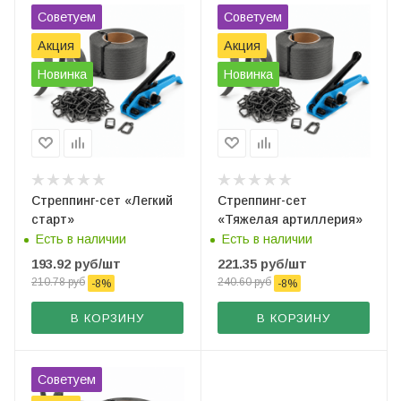
Советуем
Советуем
Акция
Акция
Новинка
Новинка
Стреппинг-сет «Легкий
Стреппинг-сет
старт»
«Тяжелая артиллерия»
Есть в наличии
Есть в наличии
193.92
руб
/шт
221.35
руб
/шт
210.78
руб
240.60
руб
-
8
%
-
8
%
В КОРЗИНУ
В КОРЗИНУ
Советуем