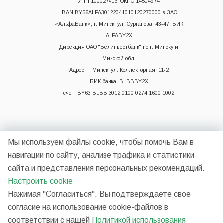
УНН 100027416, ОКПО 14504974
IBAN BY56ALFA30122041010120270000 в ЗАО
«АльфаБанк», г. Минск, ул. Сурганова, 43-47, БИК
ALFABY2X
Дирекция ОАО "Белинвестбанк" по г. Минску и
Минской обл.
Адрес: г. Минск, ул. Коллекторная, 11-2
БИК банка: BLBBBY2X
счет: BY63 BLBB 3012 0100 0274 1600 1002
Мы используем файлы cookie, чтобы помочь Вам в
навигации по сайту, анализе трафика и статистики
сайта и представления персональных рекомендаций.
2026 © НП ООО "Синергия"
Настроить cookie
Нажимая "Согласиться", Вы подтверждаете свое
согласие на использование cookie-файлов в
Разработано в
соответствии с нашей
Политикой использования