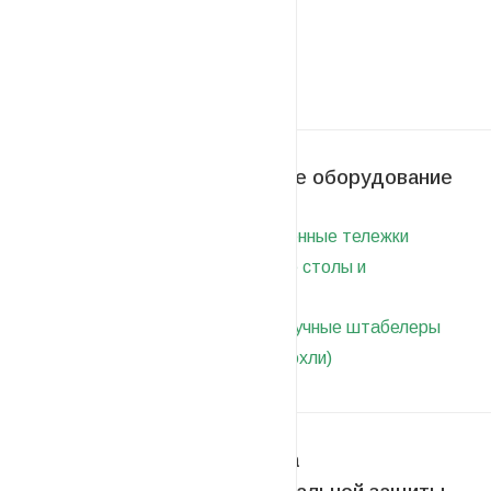
Складское оборудование
48
Платформенные тележки
Подъемные столы и
платформы
Ричтраки
Ручные штабелеры
Тележки (рохли)
Средства