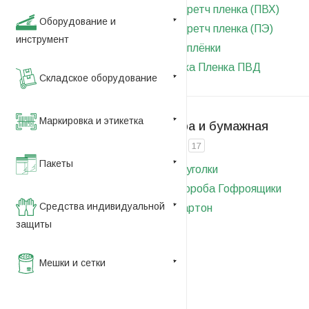
Пищевая стретч пленка (ПВХ)
Оборудование и
Пищевая стретч пленка (ПЭ)
инструмент
Барьерные плёнки
БОПП пленка
Пленка ПВД
Складское оборудование
Маркировка и этикетка
Гофротара и бумажная
упаковка
17
Пакеты
Картонные уголки
Архивные короба
Гофроящики
Средства индивидуальной
Листовой картон
защиты
Мешки и сетки