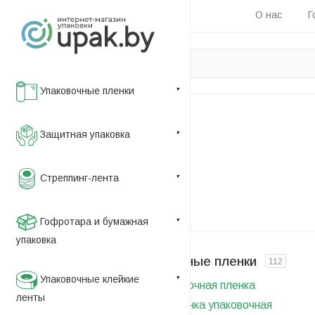
О нас
Г
Упаковочные пленки
Главная
Защитная упаковка
—
Каталог
Стреппинг-лента
Каталог
Гофротара и бумажная
упаковка
Упаковочные пленки
112
Упаковочные клейкие
Термоусадочная пленка
ленты
Стретч пленка упаковочная