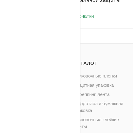
индивидуальной защиты
21
Ветошь
Перчатки
О НАС
КАТАЛОГ
ОПЛАТА
Упаковочные пленки
Защитная упаковка
ДОСТАВКА
Стреппинг-лента
НОВОСТИ
Гофротара и бумажная
упаковка
КОНТАКТЫ
Упаковочные клейкие
ленты
УСЛУГИ