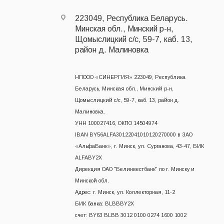
223049, Республика Беларусь.
Минская обл., Минский р-н,
Щомыслицкий с/с, 59-7, каб. 13,
район д. Малиновка
НПООО «СИНЕРГИЯ» 223049, Республика
Беларусь, Минская обл., Минский р-н,
Щомыслицкий с/с, 59-7, каб. 13, район д.
Малиновка.
УНН 100027416, ОКПО 14504974
IBAN BY56ALFA30122041010120270000 в ЗАО
«АльфаБанк», г. Минск, ул. Сурганова, 43-47, БИК
ALFABY2X
Дирекция ОАО "Белинвестбанк" по г. Минску и
Минской обл.
Адрес: г. Минск, ул. Коллекторная, 11-2
БИК банка: BLBBBY2X
счет: BY63 BLBB 3012 0100 0274 1600 1002