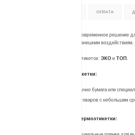
ОПИСАНИЕ
ОТЗЫВЫ
ОПЛАТА
Термоэтикетная лента
– это современное решение дл
отпечатки более устойчивыми к внешним воздействиям.
Есть два основных вида термоэтикеток:
ЭКО
и
ТОП
.
ЭКО (экономичные) термоэтикетки:
Материал верхнего слоя: Обычно бумага или специал
Использование: Маркировка товаров с небольшим ср
ТОП (высококачественные) термоэтикетки:
Материал верхнего слоя: Специальные пленки для в