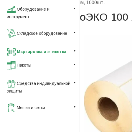
—
Этикетка термоЭКО 100 x 60мм, 1000шт.
Оборудование и
Этикетка термоЭКО 100 
инструмент
Складское оборудование
Маркировка и этикетка
Пакеты
Средства индивидуальной
защиты
Мешки и сетки