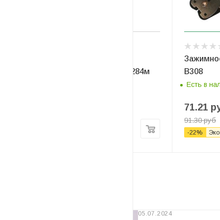
Стрейч пленка для ручной
Зажимно
обмотки 23мкм х 500мм х 284м
В308
Есть в наличии
Есть в на
71.21
р
91.30
руб
8.76
руб
/кг
-
22
%
Эко
Новости
05.07.2024