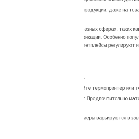
Использование: Маркировка продукции, даже на тов
Термоэтикетки используются в разных сферах, таких ка
кодов и других средств идентификации. Особенно попу
нанесенной на этикетленту, маркетплейсы регулируют 
Этикетка для Ozon:
Размер этикетки: 120 × 75 мм.
Технология печати: Используйте термопринтер или 
Характеристики поверхности: Предпочтительно мато
Этикетка для Wildberries
(Размеры варьируются в зав
40 × 30 мм