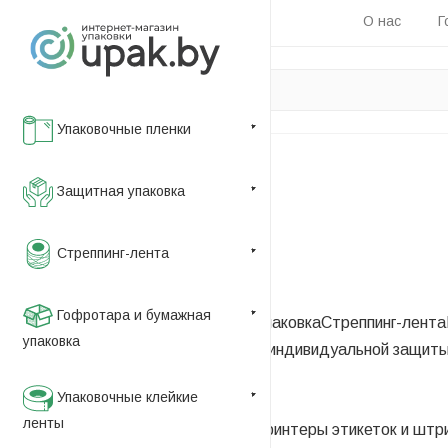
О нас
Г
Упаковочные пленки
Главная
Защитная упаковка
—
Каталог
Стреппинг-лента
—
Маркировка и этикетка
Гофротара и бумажная
Упаковочные пленки
Защитная упаковка
Стреппинг-лента
упаковка
оборудование
Пакеты
Средства индивидуальной защит
—
Упаковочные клейкие
Этикетки самоклеящиеся
ленты
Маркировочное оборудование
Принтеры этикеток и штр