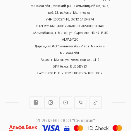
Минская обл., Минский р-н, Щомыслицкий с/с, 59-7,
каб. 13, район д. Малиновка.
УНН 100027416, ОКПО 14504974
IBAN BY56ALFA30122041010120270000 в ЗАО
«АльфаБанк», г. Минск, ул. Сурганова, 43-47, БИК
ALFABY2X
Дирекция ОАО "Белинвестбанк" по г. Минску и
Минской обл.
Адрес: г. Минск, ул. Коллекторная, 11-2
БИК банка: BLBBBY2X
счет: BY63 BLBB 3012 0100 0274 1600 1002
2026 © НП ООО "Синергия"