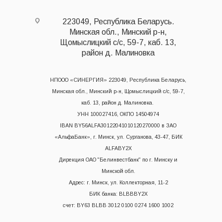
223049, Республика Беларусь.
Минская обл., Минский р-н,
Щомыслицкий с/с, 59-7, каб. 13,
район д. Малиновка
НПООО «СИНЕРГИЯ» 223049, Республика Беларусь,
Минская обл., Минский р-н, Щомыслицкий с/с, 59-7,
каб. 13, район д. Малиновка.
УНН 100027416, ОКПО 14504974
IBAN BY56ALFA30122041010120270000 в ЗАО
«АльфаБанк», г. Минск, ул. Сурганова, 43-47, БИК
ALFABY2X
Дирекция ОАО "Белинвестбанк" по г. Минску и
Минской обл.
Адрес: г. Минск, ул. Коллекторная, 11-2
БИК банка: BLBBBY2X
счет: BY63 BLBB 3012 0100 0274 1600 1002