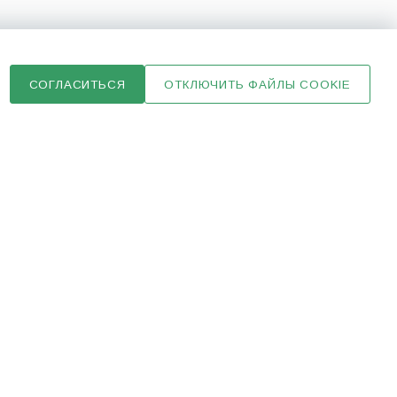
НПООО «СИНЕРГИЯ» 223049, Республика
Беларусь, Минская обл., Минский р-н,
Щомыслицкий с/с, 59-7, каб. 13, район д.
СОГЛАСИТЬСЯ
ОТКЛЮЧИТЬ ФАЙЛЫ COOKIE
Малиновка.
УНН 100027416, ОКПО 14504974
IBAN BY56ALFA30122041010120270000 в ЗАО
«АльфаБанк», г. Минск, ул. Сурганова, 43-47, БИК
ALFABY2X
Дирекция ОАО "Белинвестбанк" по г. Минску и
Минской обл.
Адрес: г. Минск, ул. Коллекторная, 11-2
БИК банка: BLBBBY2X
счет: BY63 BLBB 3012 0100 0274 1600 1002