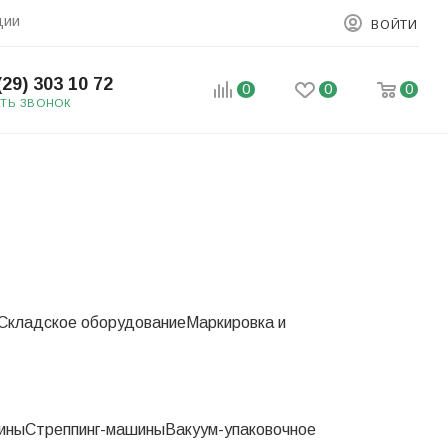
ции
ВОЙТИ
(29) 303 10 72
0
0
0
АТЬ ЗВОНОК
Складское оборудование
Маркировка и
ины
Стреппинг-машины
Вакуум-упаковочное