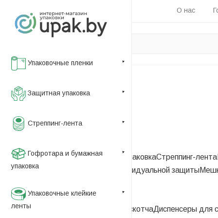
О нас
Г
Упаковочные пленки
Главная
Защитная упаковка
—
Каталог
Стреппинг-лента
—
Оборудование и инструмент
Гофротара и бумажная
Упаковочные пленки
Защитная упаковка
Стреппинг-лента
упаковка
этикетка
Пакеты
Средства индивидуальной защиты
Мешк
—
Упаковочные клейкие
Запайщики пакетов
ленты
Горячие столы
Диспенсеры для скотча
Диспенсеры для с