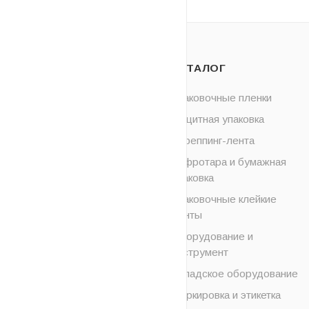
О НАС
КАТАЛОГ
ОПЛАТА
Упаковочные пленки
Защитная упаковка
ДОСТАВКА
Стреппинг-лента
НОВОСТИ
Гофротара и бумажная
упаковка
КОНТАКТЫ
Упаковочные клейкие
ленты
УСЛУГИ
Оборудование и
инструмент
Складское оборудование
Маркировка и этикетка