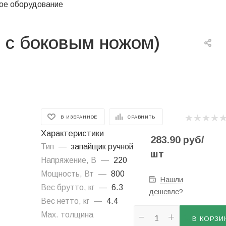
ое оборудование
 с боковым ножом)
В ИЗБРАННОЕ
СРАВНИТЬ
Характеристики
283.90
руб
/
Тип
—
запайщик ручной
шт
Напряжение, В
—
220
Мощность, Вт
—
800
Нашли
Вес брутто, кг
—
6.3
дешевле?
Вес нетто, кг
—
4.4
Мax. толщина
В КОРЗИ