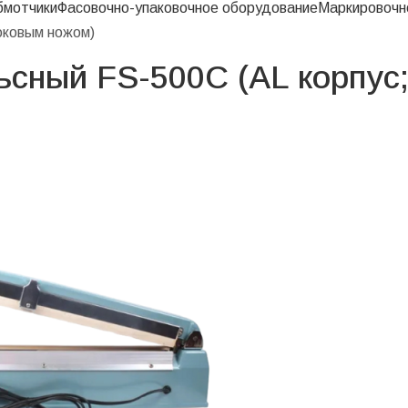
бмотчики
Фасовочно-упаковочное оборудование
Маркировочн
оковым ножом)
сный FS-500C (AL корпус;