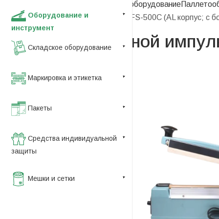
оборудование
Термоусадочное оборудование
Паллетоо
Оборудование и
—
Запайщик ручной импульсный FS-500C (AL корпус; с б
инструмент
Запайщик ручной импуль
Складское оборудование
Маркировка и этикетка
Пакеты
Средства индивидуальной
защиты
Мешки и сетки