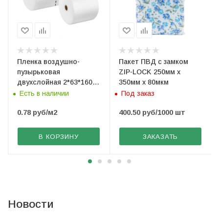
Пленка воздушно-
Пакет ПВД с замком
пузырьковая
ZIP-LOCK 250мм х
двухслойная 2*63*160
350мм х 80мкм
(рез. по 40 см)
Есть в наличии
Под заказ
0.78
руб
/м2
400.50
руб
/1000 шт
В КОРЗИНУ
ЗАКАЗАТЬ
Новости