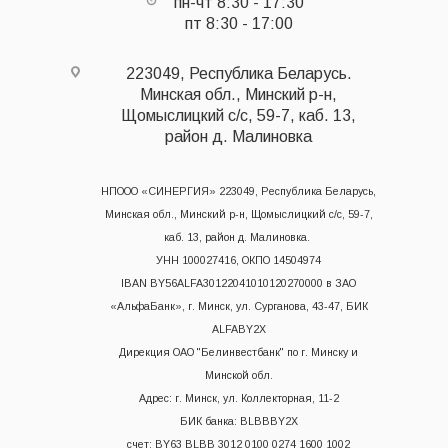
пн-чт 8:30 - 17:30
пт 8:30 - 17:00
223049, Республика Беларусь.
Минская обл., Минский р-н,
Щомыслицкий с/с, 59-7, каб. 13,
район д. Малиновка
НПООО «СИНЕРГИЯ» 223049, Республика Беларусь,
Минская обл., Минский р-н, Щомыслицкий с/с, 59-7,
каб. 13, район д. Малиновка.
УНН 100027416, ОКПО 14504974
IBAN BY56ALFA30122041010120270000 в ЗАО
«АльфаБанк», г. Минск, ул. Сурганова, 43-47, БИК
ALFABY2X
Дирекция ОАО "Белинвестбанк" по г. Минску и
Минской обл.
Адрес: г. Минск, ул. Коллекторная, 11-2
БИК банка: BLBBBY2X
счет: BY63 BLBB 3012 0100 0274 1600 1002