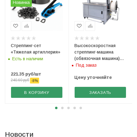
Новинка
Стреппинг-сет
Высокоскоростная
«Тяжелая артиллерия»
стреппинг-машина
(обвязочная машина)
Есть в наличии
Sunpack Q8
Под заказ
221.35
руб
/шт
Цену уточняйте
240.60
руб
-
8
%
В КОРЗИНУ
ЗАКАЗАТЬ
Новости