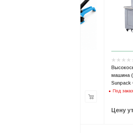
Стреппинг-сет «Тяжелая
Высокоск
артиллерия»
машина 
Sunpack
Есть в наличии
Под заказ
221.35
руб
/шт
240.60
руб
Цену у
-
8
%
Экономия
19.25
руб