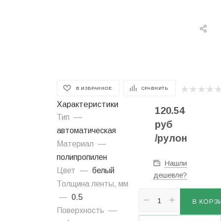
В ИЗБРАННОЕ
СРАВНИТЬ
Характеристики
120.54
Тип
—
руб
автоматическая
/рулон
Материал
—
полипропилен
Нашли
Цвет
—
белый
дешевле?
Толщина ленты, мм
—
0.5
В КОРЗ
Поверхность
—