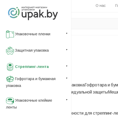
О нас
Г
Упаковочные пленки
Главная
Защитная упаковка
—
Каталог
Стреппинг-лента
—
Стреппинг-лента
Гофротара и бумажная
Упаковочные пленки
Защитная упаковка
Гофротара и бум
упаковка
этикетка
Пакеты
Средства индивидуальной защиты
Мешк
—
Упаковочные клейкие
Лента полипропиленовая
ленты
Лента полиэстеровая
Принадлежности для стреппинг-л