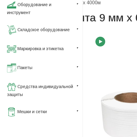
—
Стреппинг-лента 9 мм х 0,5мм х 4000м
Оборудование и
инструмент
Стреппинг-лента 9 мм х
Складское оборудование
Маркировка и этикетка
Пакеты
Средства индивидуальной
защиты
Мешки и сетки