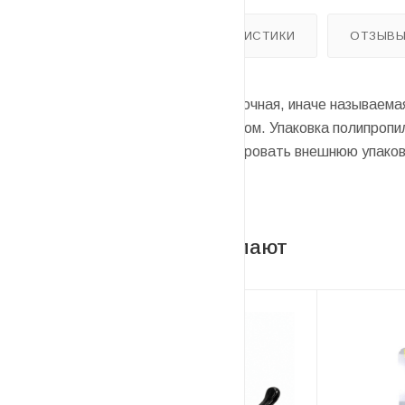
ОПИСАНИЕ
ХАРАКТЕРИСТИКИ
ОТЗЫВ
Лента полипропиленовая упаковочная, иначе называема
удобным упаковочным материалом. Упаковка полипропил
несколько слоев или пачек, армировать внешнюю упаков
тюков) с поддоном и др.
С этим товаром покупают
Советуем
Акция
Новинка