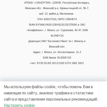
НПООО «СИНЕРГИЯ» 223049, Республика Беларусь,
Минская обл., Минский р-н, Щомыслицкий с/с, 59-7,
каб. 13, район д. Малиновка.
УНН 100027416, ОКПО 14504974
IBAN BY56ALFA30122041010120270000 в ЗАО
«АльфаБанк», г. Минск, ул. Сурганова, 43-47, БИК
ALFABY2X
Дирекция ОАО "Белинвестбанк" по г. Минску и
Минской обл.
Адрес: г. Минск, ул. Коллекторная, 11-2
БИК банка: BLBBBY2X
счет: BY63 BLBB 3012 0100 0274 1600 1002
Мы используем файлы cookie, чтобы помочь Вам в
навигации по сайту, анализе трафика и статистики
сайта и представления персональных рекомендаций.
2026 © НП ООО "Синергия"
Настроить cookie