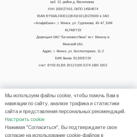
каб. 13, район д. Малиновка.
УНН 100027416, ОКПО 14504974
IBAN BY56ALFA30122041010120270000 в ЗАО
«АльфаБанк», г. Минск, ул. Сурганова, 43-47, БИК
ALFABY2X
Дирекция ОАО "Белинвестбанк" по г. Минску и
Минской обл.
Адрес: г. Минск, ул. Коллекторная, 11-2
БИК банка: BLBBBY2X
счет: BY63 BLBB 3012 0100 0274 1600 1002
Мы используем файлы cookie, чтобы помочь Вам в
навигации по сайту, анализе трафика и статистики
сайта и представления персональных рекомендаций.
2026 © НП ООО "Синергия"
Настроить cookie
Нажимая "Согласиться", Вы подтверждаете свое
согласие на использование cookie-файлов в