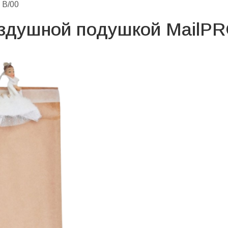
 В/00
оздушной подушкой MailP