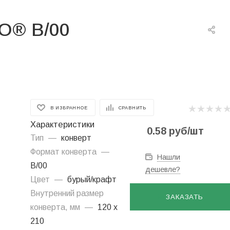
RO® В/00
В ИЗБРАННОЕ
СРАВНИТЬ
Характеристики
0.58
руб
/шт
Тип
—
конверт
Формат конверта
—
Нашли
В/00
дешевле?
Цвет
—
бурый/крафт
Внутренний размер
ЗАКАЗАТЬ
конверта, мм
—
120 х
210