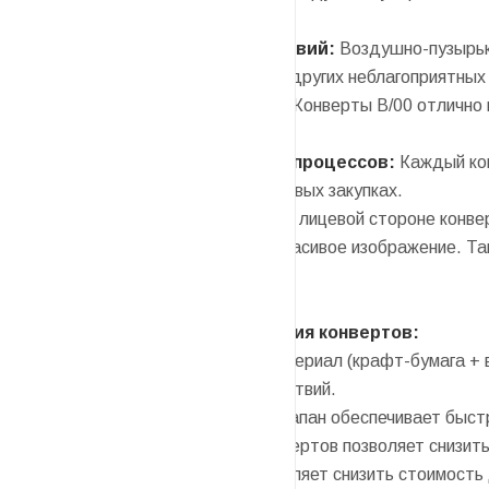
транспортировке.
Защита от внешних воздействий:
Воздушно-пузырько
влаги, солнечного света, пыли и других неблагоприятн
Универсальное применение:
Конверты B/00 отлично 
небольшого формата.
О
птимизация логистических процессов:
Каждый кон
почты и облегчает учет при оптовых закупках.
Индивидуальный подход:
На лицевой стороне конве
рекламный слоган или просто красивое изображение. Т
запоминающимся.
Преимущества использования конвертов:
Надежность:
Трехслойный материал (крафт-бумага + 
повреждений и внешних воздействий.
Удобство:
Заклеивающийся клапан обеспечивает быстр
Экономия:
Использование конвертов позволяет снизить
и объемом конвертов, что позволяет снизить стоимость