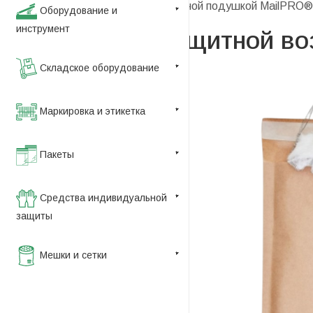
—
Конверты с защитной воздушной подушкой MailPRO®
Оборудование и
инструмент
Конверты с защитной в
Складское оборудование
Маркировка и этикетка
Пакеты
Средства индивидуальной
защиты
Мешки и сетки