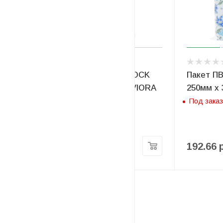
Пакет ПВД с замком ZIP-LOCK
Пакет П
150мм х 200мм х 35мкм, AVIORA
250мм х 
Есть в наличии
Под заказ
69.12
руб
/1000 шт
192.66
Новости