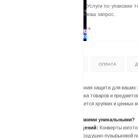
Услуги по упаковке 
ваш запрос.
ОПИСАНИЕ
ОТЗЫВЫ
ОПЛАТА
Защитные конверты B/00: надежная защита для ваших х
В современном мире, где доставка товаров и предмето
отправлений. Особенно это касается хрупких и ценных 
Что делает конверты B/00 такими уникальными?
Надежная защита от повреждений:
Конверты изготов
поверхность оснащена слоем воздушно-пузырьковой пл