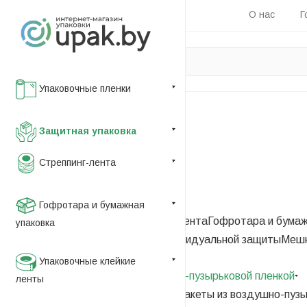
О нас
Г
Упаковочные пленки
Главная
Защитная упаковка
—
Стреппинг-лента
Каталог
—
Защитная упаковка
Гофротара и бумажная
Упаковочные пленки
Стреппинг-лента
Гофротара и бумаж
упаковка
этикетка
Пакеты
Средства индивидуальной защиты
Мешк
—
Упаковочные клейкие
Защитные конверты c воздушно-пузырьковой пленкой
ленты
Воздушно-пузырьковая пленка
Пакеты из воздушно-пузы