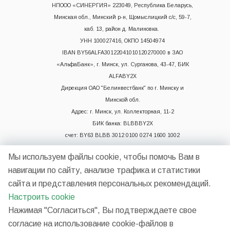
НПООО «СИНЕРГИЯ» 223049, Республика Беларусь,
Минская обл., Минский р-н, Щомыслицкий с/с, 59-7,
каб. 13, район д. Малиновка.
УНН 100027416, ОКПО 14504974
IBAN BY56ALFA30122041010120270000 в ЗАО
«АльфаБанк», г. Минск, ул. Сурганова, 43-47, БИК
ALFABY2X
Дирекция ОАО "Белинвестбанк" по г. Минску и
Минской обл.
Адрес: г. Минск, ул. Коллекторная, 11-2
БИК банка: BLBBBY2X
счет: BY63 BLBB 3012 0100 0274 1600 1002
Мы используем файлы cookie, чтобы помочь Вам в
навигации по сайту, анализе трафика и статистики
сайта и представления персональных рекомендаций.
Настроить cookie
Нажимая "Согласиться", Вы подтверждаете свое
2026 © НП ООО "Синергия"
согласие на использование cookie-файлов в