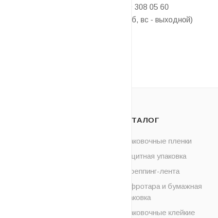
Контактный телефон:
+375 29 308 05 60
Время работы:
08:30 - 17.30 (сб, вс - выходной)
НАЗАД К СПИСКУ
О НАС
КАТАЛОГ
ОПЛАТА
Упаковочные пленки
Защитная упаковка
ДОСТАВКА
Стреппинг-лента
НОВОСТИ
Гофротара и бумажная
упаковка
КОНТАКТЫ
Упаковочные клейкие