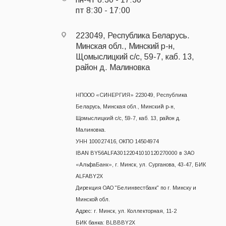
пт 8:30 - 17:00
223049, Республика Беларусь.
Минская обл., Минский р-н,
Щомыслицкий с/с, 59-7, каб. 13,
район д. Малиновка
НПООО «СИНЕРГИЯ» 223049, Республика
Беларусь, Минская обл., Минский р-н,
Щомыслицкий с/с, 59-7, каб. 13, район д.
Малиновка.
УНН 100027416, ОКПО 14504974
IBAN BY56ALFA30122041010120270000 в ЗАО
«АльфаБанк», г. Минск, ул. Сурганова, 43-47, БИК
ALFABY2X
Дирекция ОАО "Белинвестбанк" по г. Минску и
Минской обл.
Адрес: г. Минск, ул. Коллекторная, 11-2
БИК банка: BLBBBY2X