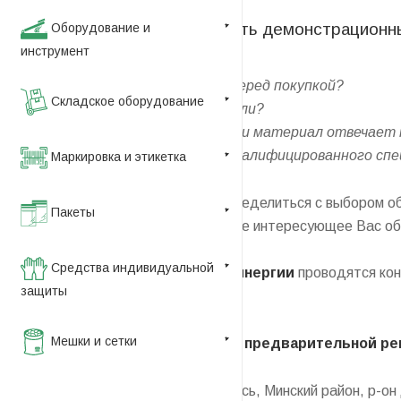
Приглашаем вас посетить демонстрационны
Оборудование и
инструмент
Хотите опробовать машину перед покупкой?
Складское оборудование
Сомневаетесь с выбором модели?
Не уверены, что оборудование и материал отвечает
Нуждаетесь в консультации квалифицированного сп
Маркировка и этикетка
Для того, чтобы помочь Вам определиться с выбором 
Пакеты
возможность - опробовать любое интересующее Вас обо
Средства индивидуальной
В
демонстрационном зале Синергии
проводятся кон
защиты
бизнеса.
Мешки и сетки
Консультации проводятся по предварительной реги
Наш адрес:
Республика Беларусь, Минский район, р-он